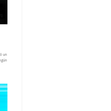
ió un
ingún