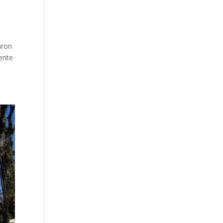
aron
rente