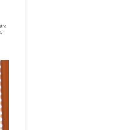
stra
la