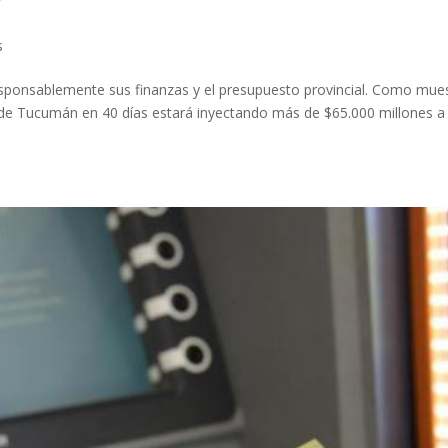
s
esponsablemente sus finanzas y el presupuesto provincial. Como mue
de Tucumán en 40 días estará inyectando más de $65.000 millones a 