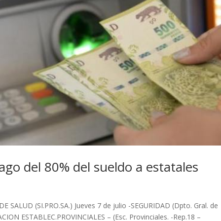
ago del 80% del sueldo a estatales
SALUD (SI.PRO.SA.) Jueves 7 de julio -SEGURIDAD (Dpto. Gral. de
DUCACION ESTABLEC.PROVINCIALES – (Esc. Provinciales. -Rep.18 –