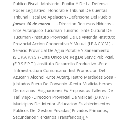
Publico Fiscal -Ministerio Pupilar Y De La Defensa -
Poder Legislativo -Honorable Tribunal De Cuentas -
Tribunal Fiscal De Apelacion -Defensoria Del Pueblo
Jueves 10 de marzo
-Direccion Recursos Hidricos -
Ente Autarquico Tucuman Turismo -Ente Cultural De
Tucuman -Instituto Provincial De La Vivienda -Instituto
Provincial Accion Cooperativa Y Mutual (I.P.A.C.Y.M.) -
Servicio Provincial De Agua Potable Y Saneamiento
(S.E.P.A.P.Y.S.) -Ente Unico De Reg.De Servic.Pub.Pcial.
(E.R.S.E.P.T.) -Instituto Desarrollo Productivo -Ente
Infraestructura Comunitaria -Inst.Promocion Del
Azucar Y Alcohol -Ente Autarq.Teatro Merdedes Sosa -
Jubilados Fuera De Convenio -Renta Vitalicia-Heroes
Demalvinas -Asignaciones Ex-Empleados Talleres De
Tafi Viejo -Direccion Provincial De Vialidad (D.P.V.) -
Municipios Del Interior -Educacion Establecimientos
Publicos De Gestion Privadas( Privados Primarios,
Secundarios ‘Terciarios Transferidos)]]>