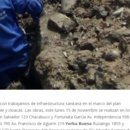
on trabajamos de infraestructura sanitaria en el marco del plan
le y cloacas. Las obras, este lunes 15 de noviembre se realizan en lo
n Salvador 123 Chacabuco y Fortunata García Av. Independencia 598 
s 790 Av. Francisco de Aguirre 219
Yerba Buena
Ituzaingo 1855 y