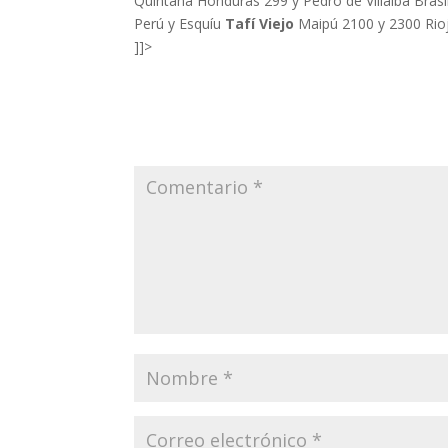
Quintana Honduras 299 y Pedro de Villalba Bra
Perú y Esquíu
Tafí Viejo
Maipú 2100 y 2300 Rioj
]]>