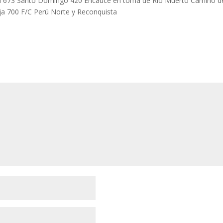
sil 673 Santo Domingo 420 Encauce en toma de Río Muerto Camino d
a 700 F/C Perú Norte y Reconquista