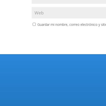
Guardar mi nombre, correo electrónico y si
Buscar
Entradas
recientes
Sueldos: Cómo sigue el pago
del 80% del sueldo de
noviembre a estatales