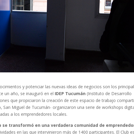
nocimientos y potenciar las nuevas ideas de negocios son los principa
e un año, se inauguró en el
IDEP Tucumán
(Instituto de Desarrollo
uciones que propiciaron la creación de este espacio de trabajo compart
so, San Miguel de Tucumán- organizaron una serie de workshops digit
ntadas a los emprendedores locales.
ub se transformó en una verdadera comunidad de emprendedo
idades en las que intervinieron más de 1400 participantes. El Club e