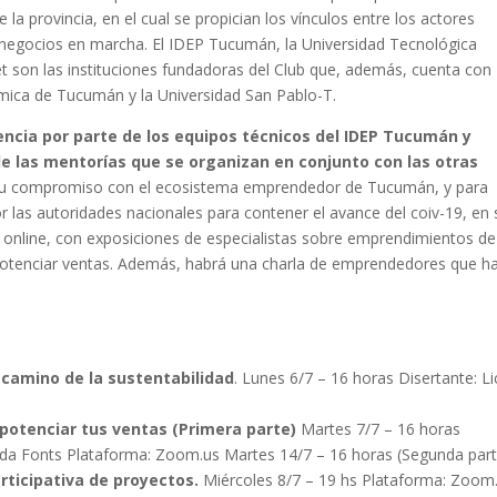
 provincia, en el cual se propician los vínculos entre los actores
y negocios en marcha. El IDEP Tucumán, la Universidad Tecnológica
t son las instituciones fundadoras del Club que, además, cuenta con
ica de Tucumán y la Universidad San Pablo-T.
ncia por parte de los equipos técnicos del IDEP Tucumán y
de las mentorías que se organizan en conjunto con las otras
r su compromiso con el ecosistema emprendedor de Tucumán, y para
r las autoridades nacionales para contener el avance del coiv-19, en 
p online, con exposiciones de especialistas sobre emprendimientos de
 potenciar ventas. Además, habrá una charla de emprendedores que h
 camino de la sustentabilidad
. Lunes 6/7 – 16 horas Disertante: Li
 potenciar tus ventas (Primera parte)
Martes 7/7 – 16 horas
nanda Fonts Plataforma: Zoom.us Martes 14/7 – 16 horas (Segunda par
rticipativa de proyectos.
Miércoles 8/7 – 19 hs Plataforma: Zoom