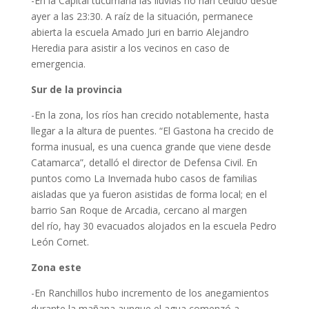
-En la Capital tucumana las lluvias no han cedido desde
ayer a las 23:30. A raíz de la situación, permanece
abierta la escuela Amado Juri en barrio Alejandro
Heredia para asistir a los vecinos en caso de
emergencia.
Sur de la provincia
-En la zona, los ríos han crecido notablemente, hasta
llegar a la altura de puentes. “El Gastona ha crecido de
forma inusual, es una cuenca grande que viene desde
Catamarca”, detalló el director de Defensa Civil. En
puntos como La Invernada hubo casos de familias
aisladas que ya fueron asistidas de forma local; en el
barrio San Roque de Arcadia, cercano al margen
del río, hay 30 evacuados alojados en la escuela Pedro
León Cornet.
Zona este
-En Ranchillos hubo incremento de los anegamientos
durante la mañana aunque el agua comenzó a