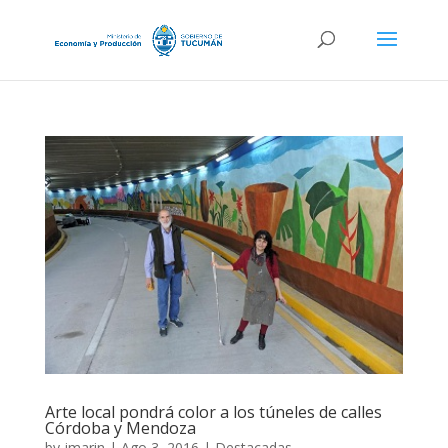
Arte local pondrá color a los túneles de calles
Córdoba y Mendoza
by
jmarin
|
Ago 3, 2016
|
Destacadas