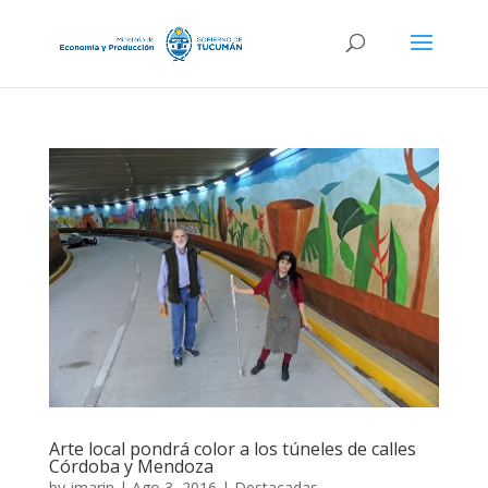
Arte local pondrá color a los túneles de calles
Córdoba y Mendoza
by
jmarin
|
Ago 3, 2016
|
Destacadas