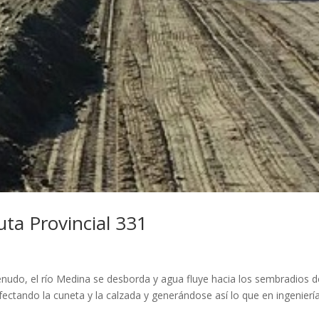
uta Provincial 331
nudo, el río Medina se desborda y agua fluye hacia los sembradios d
afectando la cuneta y la calzada y generándose así lo que en ingenierí