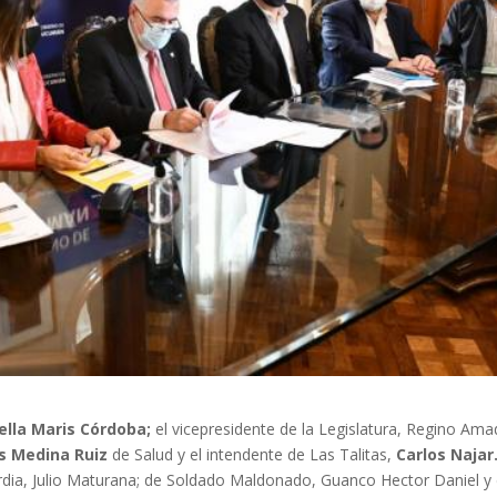
ella Maris Córdoba;
el vicepresidente de la Legislatura, Regino Ama
s Medina Ruiz
de Salud y el intendente de Las Talitas,
Carlos Najar
dia, Julio Maturana; de Soldado Maldonado, Guanco Hector Daniel y