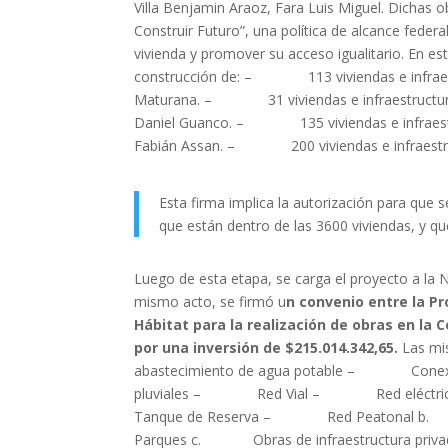
Villa Benjamin Araoz, Fara Luis Miguel. Dichas
Construir Futuro”, una política de alcance federal
vivienda y promover su acceso igualitario. En e
construcción de: – 113 viviendas e infraestr
Maturana. – 31 viviendas e infraestructura
Daniel Guanco. – 135 viviendas e infraestru
Fabián Assan. – 200 viviendas e infraestructu
Esta firma implica la autorización para qu
que están dentro de las 3600 viviendas, y qu
Luego de esta etapa, se carga el proyecto a la N
mismo acto, se firmó u
n convenio entre la Pr
Hábitat para la realización de obras en la
por una inversión de $215.014.342,65.
Las m
abastecimiento de agua potable – Conexi
pluviales – Red Vial – Red eléctrica y
Tanque de Reserva – Red Peatonal b. O
Parques c. Obras de infraestructura privad