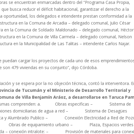
 obras se encuentran enmarcadas dentro del “Programa Casa Propia,
 que busca reducir el déficit habitacional, garantizar el derecho a la
sta oportunidad, los delegados e intendente prestan conformidad a la
uctura en la Comuna de Arcadia – delegado comunal, Julio César
 en la Comuna de Soldado Maldonado – delegado comunal, Héctor
ctura en la Comuna de Villa Carmela – delegado comunal, Nelson
ra en la Municipalidad de Las Talitas – intendente Carlos Najar.
e se puedan cargar los proyectos de cada uno de esos emprendimiento
e son 479 viviendas en su conjunto”, dijo Córdoba.
ación y se espera por la no objeción técnica, contó la interventora. E
ovincia de Tucumán y el Ministerio de Desarrollo Territorial y
 Comuna de Villa Benjamín Aráoz, a desarrollarse en Taruca Pa
ismas comprenden: a. Obras especificas – Sistema de
ones domiciliarias de agua a red – Sistema de Desagües
 Alumbrado Publico – Conexión Electricidad a Red de Poz
bras de equipamiento urbano – Plaza, Espacios verdes
a – conexión intralote: – Provisión de materiales para conex