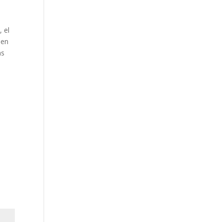
, el
 en
as