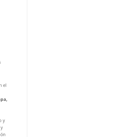
s
n el
mpa,
o y
 y
ión