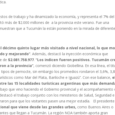
ica.
stos de trabajo y ha dinamizado la economía, y representa el 7% del
tó más de $2.000 millones de a la provincia este verano. Fue una
muestran que a Tucumán la están poniendo en la mirada de diferent
 décimo quinto lugar más visitado a nivel nacional, lo que mo
ndo y mejorando”
. Además, destacó la inyección económica que
ue de
$2.081.758.977
.
“Los indicen fueron positivos. Tucumán cr
ron a la provincia”
, comenzó diciendo Giobellina. En esa línea, el tit
s tipos de pernocte, sin embargo los promedios rondaron el 3,6%, 3,
urísticos como Mar del Plata, Bariloche e Iguazú”. Con ese balance,
e
entre las 15 localidades turísticas argentinas que más demand
abajo que vino haciendo el Gobierno provincial y el acompañamiento
 destacó el trabajo conjunto con los ministerios de Salud, Seguridad e
araron para que los visitantes pasen una mejor estadía. El presidente
cional que viene desde las grandes urbes,
como Buenos Aires o
sitantes que llegan a Tucumán. La región NOA también aporta gran