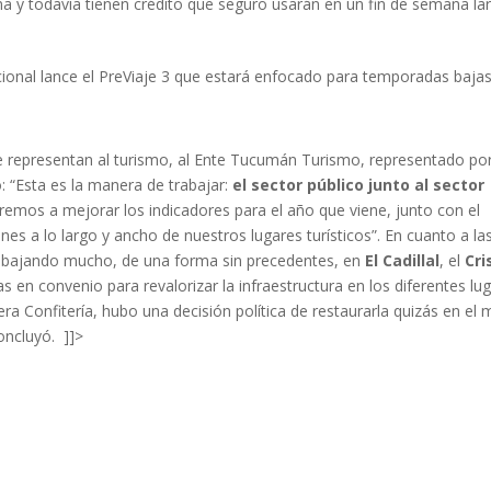
 y todavía tienen crédito que seguro usarán en un fin de semana la
ional lance el PreViaje 3 que estará enfocado para temporadas baja
ue representan al turismo, al Ente Tucumán Turismo, representado po
o: “Esta es la manera de trabajar:
el sector público junto al sector
emos a mejorar los indicadores para el año que viene, junto con el
s a lo largo y ancho de nuestros lugares turísticos”. En cuanto a la
rabajando mucho, de una forma sin precedentes, en
El Cadillal
, el
Cri
en convenio para revalorizar la infraestructura en los diferentes lu
mera Confitería, hubo una decisión política de restaurarla quizás en el
oncluyó. ]]>