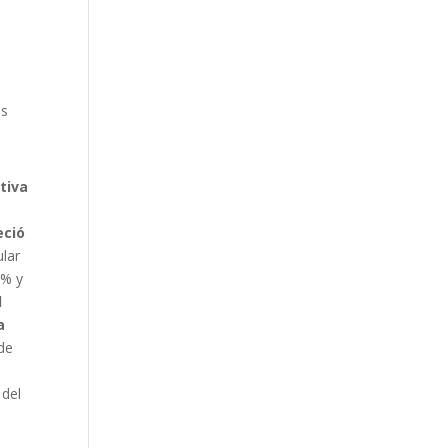
es
tiva
eció
ular
8% y
l
a
 de
 del