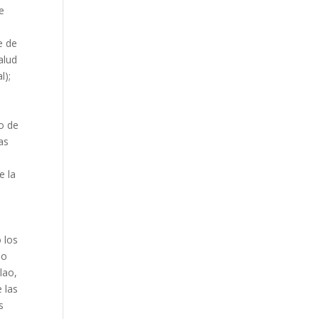
le
e de
alud
l);
o de
as
e la
 los
eo
lao,
e las
s