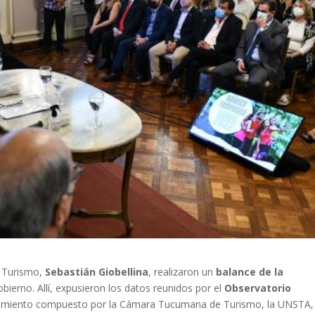
n Turismo,
Sebastián Giobellina
, realizaron un
balance de la
bierno. Allí, expusieron los datos reunidos por el
Observatorio
vamiento compuesto por la Cámara Tucumana de Turismo, la UNSTA, 