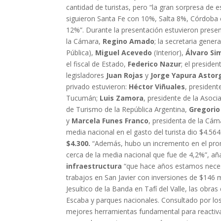
cantidad de turistas, pero “la gran sorpresa de 
siguieron Santa Fe con 10%, Salta 8%, Córdoba 
12%”. Durante la presentación estuvieron present
la Cámara,
Regino Amado
; la secretaria gener
Pública),
Miguel Acevedo
(Interior),
Álvaro Si
el fiscal de Estado,
Federico Nazur
; el preside
legisladores
Juan Rojas
y
Jorge Yapura Astor
privado estuvieron:
Héctor Viñuales
, presiden
Tucumán;
Luis Zamora
, presidente de la Asoc
de Turismo de la República Argentina,
Gregori
y
Marcela Funes Franco
, presidenta de la Cám
media nacional en el gasto del turista dio $4.56
$4.300.
“Además, hubo un incremento en el prome
cerca de la media nacional que fue de 4,2%”, añ
infraestructura
“que hace años estamos necesi
trabajos en San Javier con inversiones de $146 
Jesuítico de la Banda en Tafí del Valle, las obra
Escaba y parques nacionales. Consultado por los
mejores herramientas fundamental para reactiva