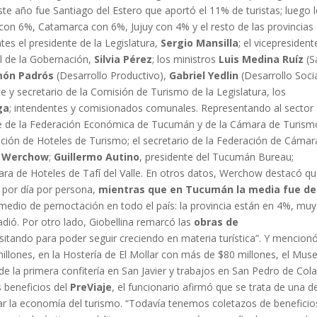
este año fue Santiago del Estero que aportó el 11% de turistas; luego 
con 6%, Catamarca con 6%, Jujuy con 4% y el resto de las provincias
es el presidente de la Legislatura,
Sergio Mansilla
; el vicepresident
al de la Gobernación,
Silvia Pérez
; los ministros
Luis Medina Ruíz
(S
món Padrós
(Desarrollo Productivo),
Gabriel Yedlin
(Desarrollo Socia
nte y secretario de la Comisión de Turismo de la Legislatura, los
ga
; intendentes y comisionados comunales. Representando al sector
te de la Federación Económica de Tucumán y de la Cámara de Turism
iación de Hoteles de Turismo; el secretario de la Federación de Cámar
o Werchow
;
Guillermo Autino
, presidente del Tucumán Bureau;
ara de Hoteles de Tafí del Valle. En otros datos, Werchow destacó qu
4 por día por persona,
mientras que en Tucumán la media fue de
dio de pernoctación en todo el país: la provincia están en 4%, muy
adió. Por otro lado, Giobellina remarcó las
obras de
tando para poder seguir creciendo en materia turística”. Y mencionó
millones, en la Hostería de El Mollar con más de $80 millones, el Mus
s de la primera confitería en San Javier y trabajos en San Pedro de Cola
 beneficios del
PreViaje
, el funcionario afirmó que se trata de una d
r la economía del turismo. “Todavía tenemos coletazos de beneficio