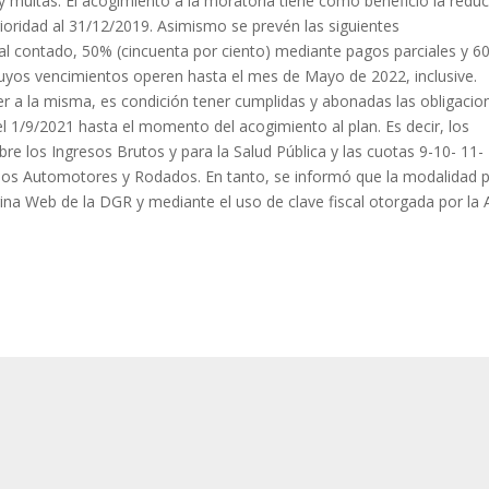
 y multas. El acogimiento a la moratoria tiene como beneficio la redu
oridad al 31/12/2019. Asimismo se prevén las siguientes
 al contado, 50% (cincuenta por ciento) mediante pagos parciales y 
cuyos vencimientos operen hasta el mes de Mayo de 2022, inclusive.
 a la misma, es condición tener cumplidas y abonadas las obligacio
el 1/9/2021 hasta el momento del acogimiento al plan. Es decir, los
re los Ingresos Brutos y para la Salud Pública y las cuotas 9-10- 11-
a los Automotores y Rodados. En tanto, se informó que la modalidad 
ina Web de la DGR y mediante el uso de clave fiscal otorgada por la 