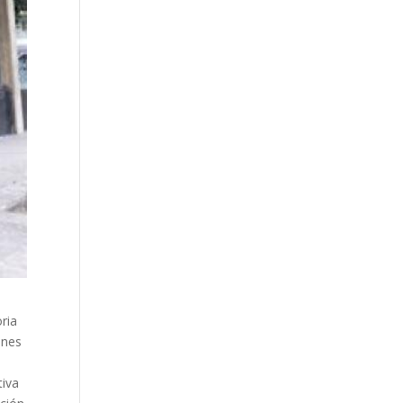
ria
ones
tiva