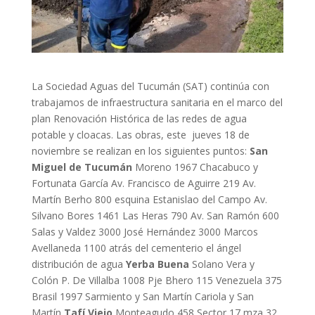
La Sociedad Aguas del Tucumán (SAT) continúa con
trabajamos de infraestructura sanitaria en el marco del
plan Renovación Histórica de las redes de agua
potable y cloacas. Las obras, este jueves 18 de
noviembre se realizan en los siguientes puntos:
San
Miguel de Tucumán
Moreno 1967 Chacabuco y
Fortunata García Av. Francisco de Aguirre 219 Av.
Martín Berho 800 esquina Estanislao del Campo Av.
Silvano Bores 1461 Las Heras 790 Av. San Ramón 600
Salas y Valdez 3000 José Hernández 3000 Marcos
Avellaneda 1100 atrás del cementerio el ángel
distribución de agua
Yerba Buena
Solano Vera y
Colón P. De Villalba 1008 Pje Bhero 115 Venezuela 375
Brasil 1997 Sarmiento y San Martín Cariola y San
Martín
Tafí Viejo
Monteagudo 458 Sector 17 mza 32