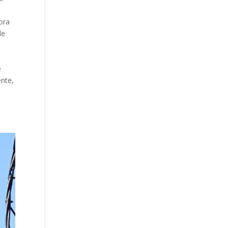
ora
de
e
ente,