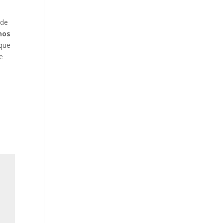
 de
nos
 que
de