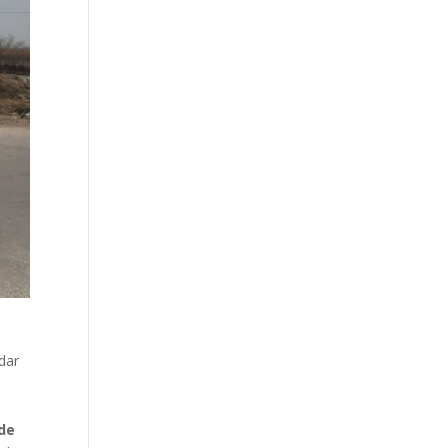
ndar
 de