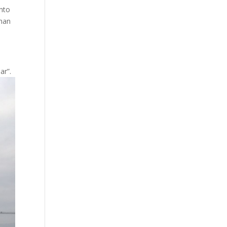
nto
 han
ar”.