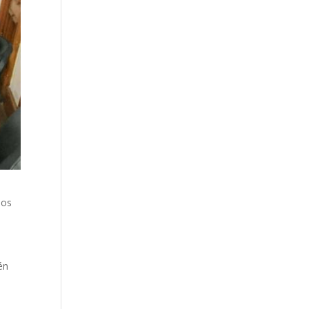
los
én