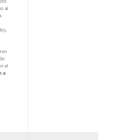
ecto
uo al
a.
do),
aron
ndo
en el
n a