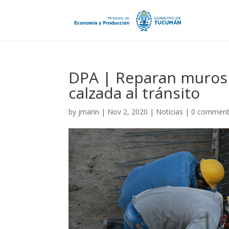
DPA | Reparan muros d
calzada al tránsito
by
jmarin
|
Nov 2, 2020
|
Noticias
|
0 commen