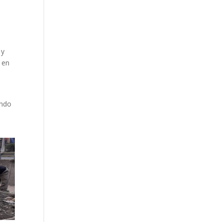
 y
 en
ondo