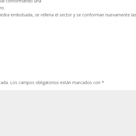
anal conformando una
ro.
iedra embolsada, se rellena el sector y se conforman nuevamente la
cada.
Los campos obligatorios están marcados con
*