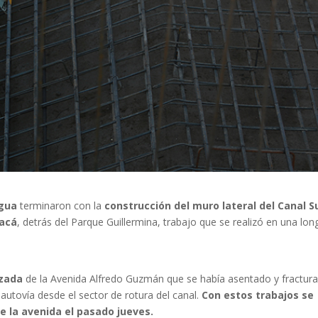
Agua
terminaron con la
construcción del muro lateral del Canal S
yacá
, detrás del Parque Guillermina, trabajo que se realizó en una lon
lzada
de la Avenida Alfredo Guzmán que se había asentado y fractur
 autovía desde el sector de rotura del canal.
Con estos trabajos se
e la avenida el pasado jueves.