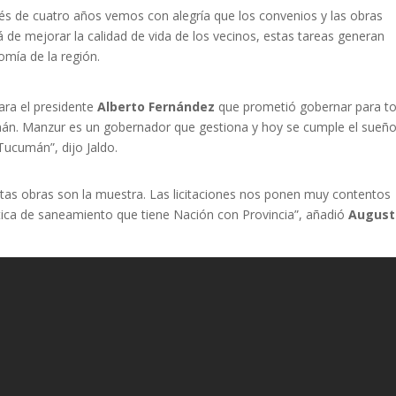
és de cuatro años vemos con alegría que los convenios y las obras
á de mejorar la calidad de vida de los vecinos, estas tareas generan
mía de la región.
ara el presidente
Alberto Fernández
que prometió gobernar para t
mán. Manzur es un gobernador que gestiona y hoy se cumple el sueñ
Tucumán”, dijo Jaldo.
stas obras son la muestra. Las licitaciones nos ponen muy contentos
tica de saneamiento que tiene Nación con Provincia”, añadió
August