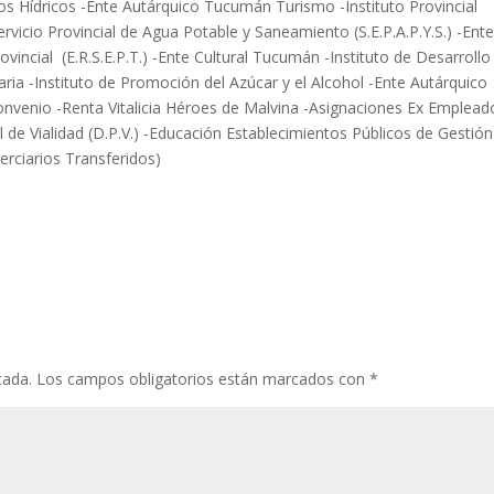
sos Hídricos -Ente Autárquico Tucumán Turismo -Instituto Provincial
ervicio Provincial de Agua Potable y Saneamiento (S.E.P.A.P.Y.S.) -Ent
vincial (E.R.S.E.P.T.) -Ente Cultural Tucumán -Instituto de Desarrollo
ria -Instituto de Promoción del Azúcar y el Alcohol -Ente Autárquico
onvenio -Renta Vitalicia Héroes de Malvina -Asignaciones Ex Emplead
al de Vialidad (D.P.V.) -Educación Establecimientos Públicos de Gestión
erciarios Transferidos)
cada.
Los campos obligatorios están marcados con
*