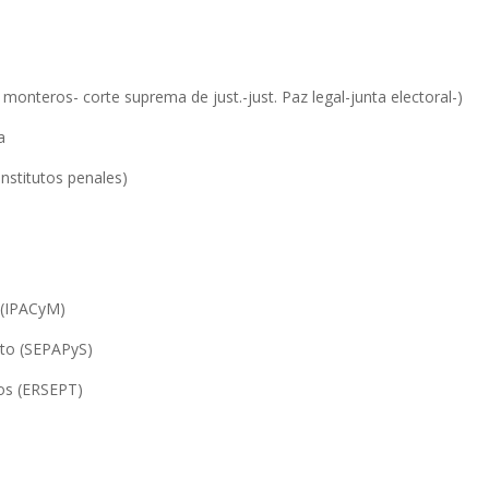
al monteros- corte suprema de just.-just. Paz legal-junta electoral-)
a
 institutos penales)
l (IPACyM)
nto (SEPAPyS)
cos (ERSEPT)