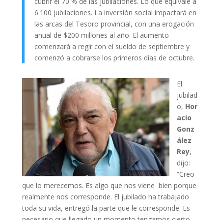
cubrir el 70 % de las jubilaciones. Lo que equivale a
6.100 jubilaciones. La inversión social impactará en
las arcas del Tesoro provincial, con una erogación
anual de $200 millones al año. El aumento
comenzará a regir con el sueldo de septiembre y
comenzó a cobrarse los primeros días de octubre.
El
jubilad
o,
Hor
acio
Gonz
ález
Rey
,
dijo:
“Creo
que lo merecemos. Es algo que nos viene bien porque
realmente nos corresponde. El jubilado ha trabajado
toda su vida, entregó la parte que le corresponde. Es
necesario que llegado un momento tengamos cierto