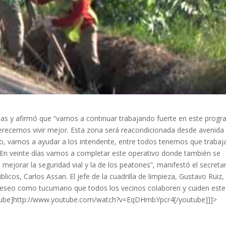
reas y afirmó que “vamos a continuar trabajando fuerte en este prog
recemos vivir mejor. Esta zona será reacondicionada desde avenida
, vamos a ayudar a los intendente, entre todos tenemos que trabaj
 “En veinte días vamos a completar este operativo donde también se
a mejorar la seguridad vial y la de los peatones”, manifestó el secreta
cos, Carlos Assan. El jefe de la cuadrilla de limpieza, Gustavo Ruiz,
 deseo como tucumano que todos los vecinos colaboren y cuiden este
outube]http://www.youtube.com/watch?v=EqDHmbYpcr4[/youtube]]]>