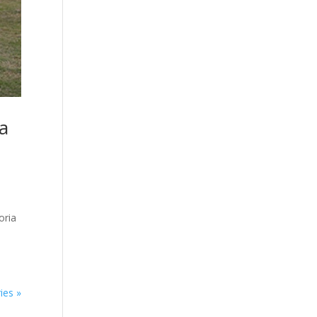
la
oria
ies »