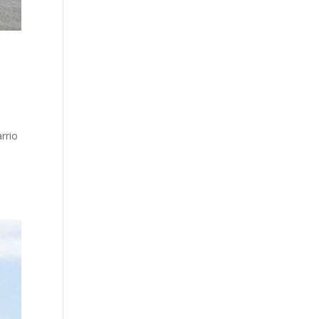
rrio
s