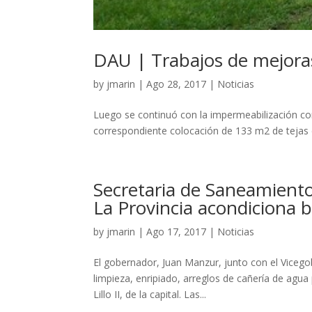
DAU | Trabajos de mejora
by
jmarin
|
Ago 28, 2017
|
Noticias
Luego se continuó con la impermeabilización con
correspondiente colocación de 133 m2 de tejas 
Secretaria de Saneamiento
La Provincia acondiciona ba
by
jmarin
|
Ago 17, 2017
|
Noticias
El gobernador, Juan Manzur, junto con el Viceg
limpieza, enripiado, arreglos de cañería de agua
Lillo II, de la capital. Las...