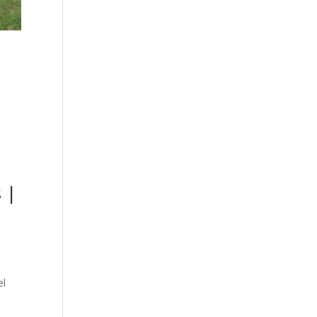
a
 |
el