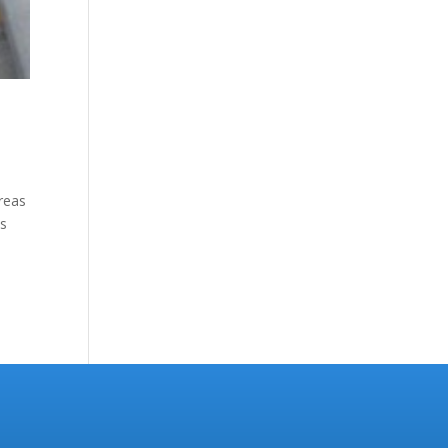
reas
as