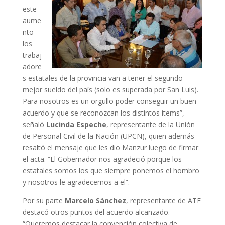
este
aume
nto
los
trabaj
adore
s estatales de la provincia van a tener el segundo
mejor sueldo del país (solo es superada por San Luis).
Para nosotros es un orgullo poder conseguir un buen
acuerdo y que se reconozcan los distintos items”,
señaló
Lucinda Espeche
, representante de la Unión
de Personal Civil de la Nación (UPCN), quien además
resaltó el mensaje que les dio Manzur luego de firmar
el acta. “El Gobernador nos agradeció porque los
estatales somos los que siempre ponemos el hombro
y nosotros le agradecemos a el”.
Por su parte
Marcelo Sánchez
, representante de ATE
destacó otros puntos del acuerdo alcanzado.
“Queremos destacar la convención colectiva de