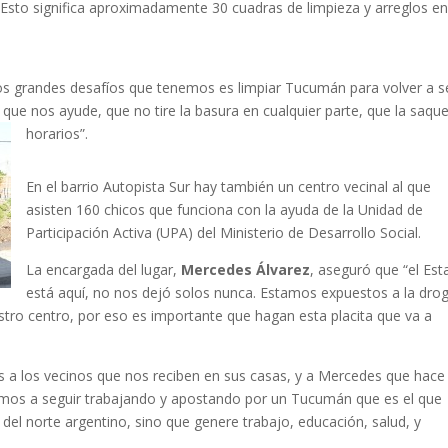
. Esto significa aproximadamente 30 cuadras de limpieza y arreglos e
os grandes desafíos que tenemos es limpiar Tucumán para volver a se
e que nos ayude, que no tire la basura en cualquier parte, que la saqu
horarios”.
En el barrio Autopista Sur hay también un centro vecinal al que
asisten 160 chicos que funciona con la ayuda de la Unidad de
Participación Activa (UPA) del Ministerio de Desarrollo Social.
La encargada del lugar,
Mercedes Álvarez
, aseguró que “el Es
está aquí, no nos dejó solos nunca. Estamos expuestos a la dro
estro centro, por eso es importante que hagan esta placita que va a
a los vecinos que nos reciben en sus casas, y a Mercedes que hace
Vamos a seguir trabajando y apostando por un Tucumán que es el que
del norte argentino, sino que genere trabajo, educación, salud, y