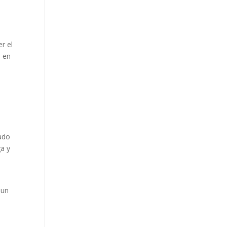
n
r el
e en
tado
ga y
 un