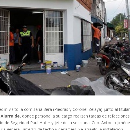
lin visitó la comisaría 3era (Piedras y Coronel Zelaya) junto al titular
Alurralde,
donde personal a su cargo realizan tareas de refacciones
 de Seguridad Paul Hofer y jefe de la seccional Crio. Antonio Jiménez
ura general, arreglo de techo y desagües. Se arregló la instalación