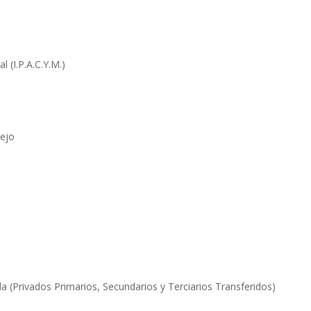
l (I.P.A.C.Y.M.)
iejo
a (Privados Primarios, Secundarios y Terciarios Transferidos)