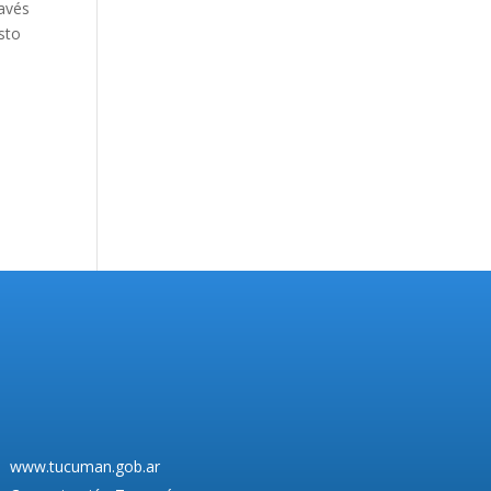
ravés
sto
www.tucuman.gob.ar