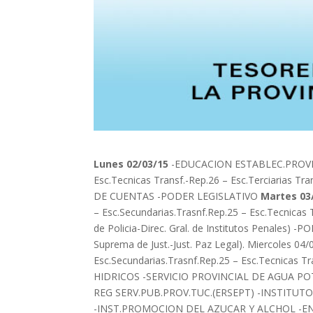
Lunes 02/03/15
-EDUCACION ESTABLEC.PROVINCIA
Esc.Tecnicas Transf.-Rep.26 – Esc.Terciaria
DE CUENTAS -PODER LEGISLATIVO
Martes 03
– Esc.Secundarias.Trasnf.Rep.25 – Esc.Tecnicas 
de Policia-Direc. Gral. de Institutos Penales) -
Suprema de Just.-Just. Paz Legal). Miercoles 
Esc.Secundarias.Trasnf.Rep.25 – Esc.Tecnicas T
HIDRICOS -SERVICIO PROVINCIAL DE AGUA POT
REG SERV.PUB.PROV.TUC.(ERSEPT) -INSTIT
-INST.PROMOCION DEL AZUCAR Y ALCHOL -E