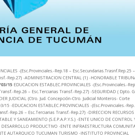
LES -(Esc.Provinciales.-Rep.18 – Esc.Secundarias.Trasnf.Rep.25 
s Transf.-Rep.27) -ADMINISTRACION CENTRAL (1) -HONORABLE TRIBU
/03/15
EDUCACION ESTABLEC.PROVINCIALES -(Esc.Provinciales.-Rep
Transf.-Rep.26 – Esc.Terciarias Transf.-Rep.27) -SEGURIDAD ( Dpto. Gr
PODER JUDICIAL (Ctro. Jud. Concepción-Ctro. Judicial Monteros- Corte
04/03/15 -EDUCACION ESTABLEC.PROVINCIALES -(Esc.Provinciales.-Rep.
ransf.-Rep.26 – Esc.Terciarias Transf.-Rep.27) -DIRECCION RECURSOS
ABLE Y SANEAMIENTO (S.E.P.A.P.Y.S.) -ENTE UNICO DE CONTROL 
UTO DESARROLLO PRODUCTIVO -ENTE INFRAESTRUCTURA COMUNIT
NTE AUTARQUICO TUCUMAN TURISMO -INSTITUTO PROVINCIAL