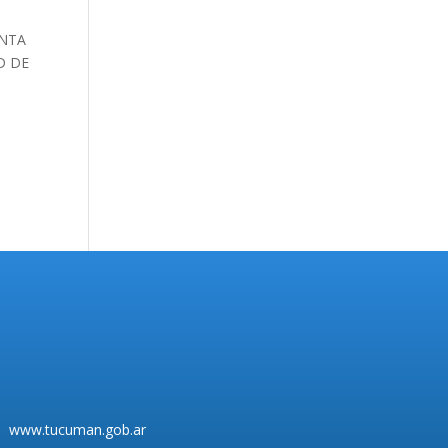
ENTA
D DE
www.tucuman.gob.ar